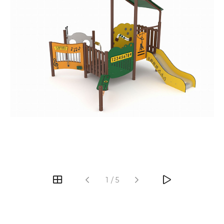
‹
›
1
/
5