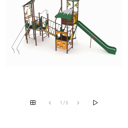
‹
›
1
/
5