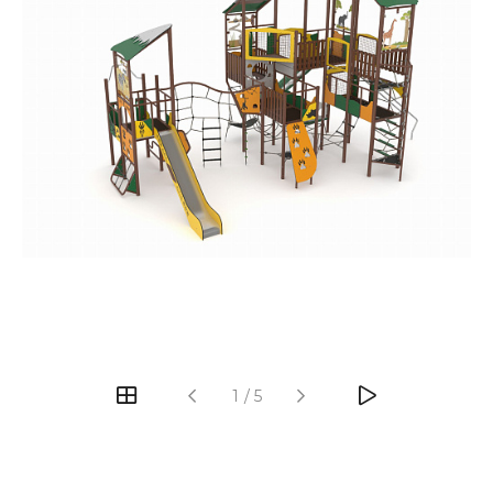
‹
›
1
/
5