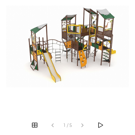
‹
›
1
/
5