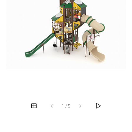
‹
›
1
/
5