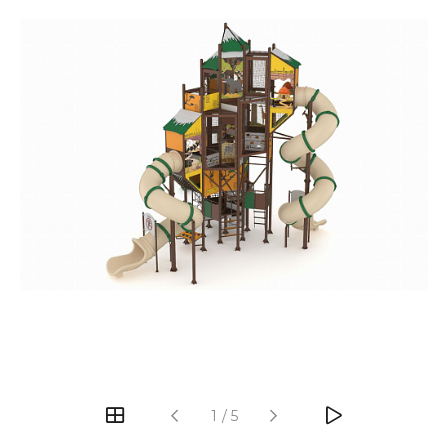
‹
›
1
/
5