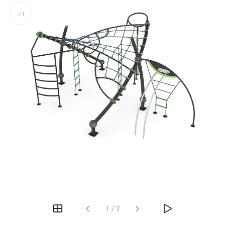
‹
›
1
/
7