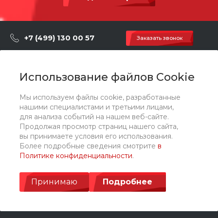
Способ установки
Бетонирование / анкерно
е крепление
+7 (499) 130 00 57
Заказать звонок
hey@artdiplay.ru
г. Москва, Марксистская 3 стр.2
Использование файлов Cookie
Мы используем файлы cookie, разработанные
О компании
нашими специалистами и третьими лицами,
для анализа событий на нашем веб-сайте.
Продолжая просмотр страниц нашего сайта,
Каталог
вы принимаете условия его использования.
Более подробные сведения смотрите
в
Политике конфиденциальности
.
Услуги
Принимаю
Подробнее