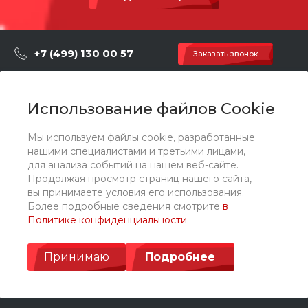
Способ установки
Бетонирование / анкерно
е крепление
+7 (499) 130 00 57
Заказать звонок
hey@artdiplay.ru
г. Москва, Марксистская 3 стр.2
Использование файлов Cookie
Мы используем файлы cookie, разработанные
О компании
нашими специалистами и третьими лицами,
для анализа событий на нашем веб-сайте.
Продолжая просмотр страниц нашего сайта,
Каталог
вы принимаете условия его использования.
Более подробные сведения смотрите
в
Политике конфиденциальности
.
Услуги
Принимаю
Подробнее