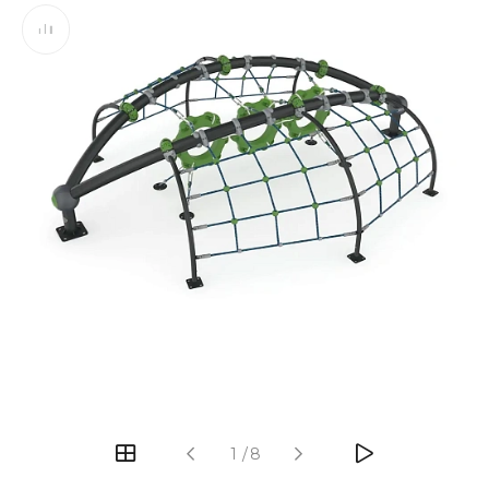
‹
›
1
/
8