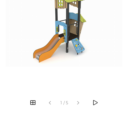
‹
›
1
/
5