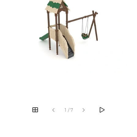
‹
›
1
/
7