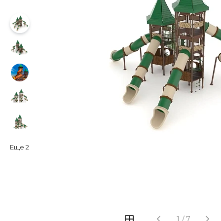
Еще
2
‹
›
1
/
7