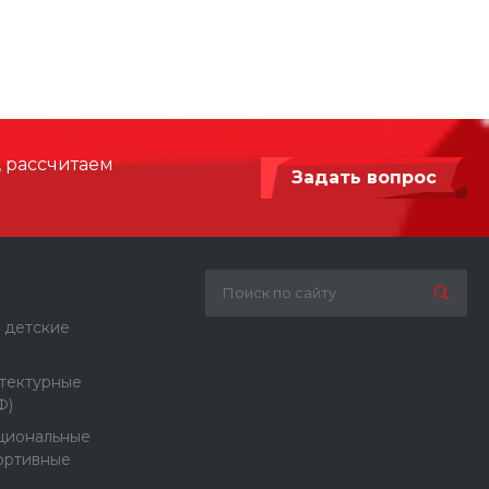
ок и действий на панели.
з нескольких игровых станций, снова и снова
й структурой, которая сочетает в себе
10950
я и скольжения. Хотя такие занятия, как
е, укрепляют мышцы и двигательные навыки
8950
чшают их ловкость, равновесие и координацию.
, рассчитаем
Задать вопрос
 мм
19450 х 14950
1000
Армированный синтетический канат,
 детские
Пластик, Сталь с порошковой
покраской
тектурные
Ф)
Бетонирование / анкерное крепление
циональные
ортивные