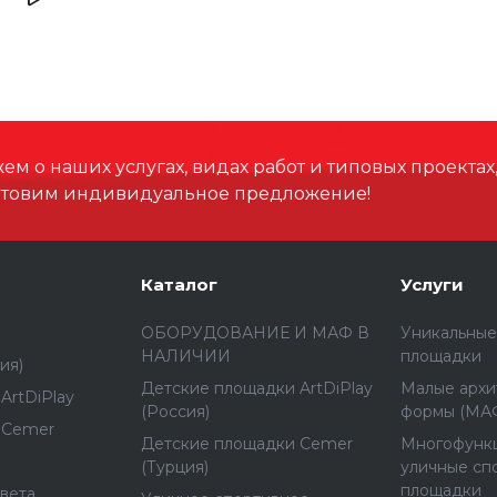
для инвалидных коляс
AGTS 504, состоящий и
привлекает детей свое
Ширина, мм
упражнения для лазани
лазание и скольжени
Высота, мм
детей, они также улу
м о наших услугах, видах работ и типовых проектах
Размеры зоны падения,
отовим индивидуальное предложение!
Высота падения, мм
Каталог
Услуги
Материал
ОБОРУДОВАНИЕ И МАФ В
Уникальные
НАЛИЧИИ
площадки
ия)
Детские площадки ArtDiPlay
Малые архи
ArtDiPlay
(Россия)
формы (МА
Способ установки
 Cemer
Детские площадки Cemer
Многофунк
(Турция)
уличные сп
площадки
вета