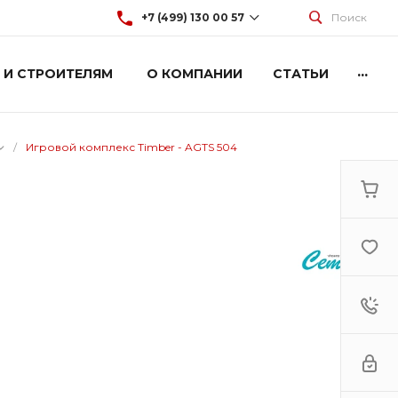
+7 (499) 130 00 57
Поиск
...
 И СТРОИТЕЛЯМ
О КОМПАНИИ
СТАТЬИ
+7 (499) 130 00 57
г. Москва, Марксистская 3
стр.2
Пн-Пт: 9:00-18:00
Cб-Вс: Выходной
/
Игровой комплекс Timber - AGTS 504
hey@artdiplay.ru