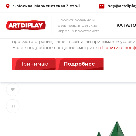
г. Москва, Марксистская 3 стр.2
hey@artdipla
Использование файлов Cookie
Проектирование и
КАТАЛО
реализация детских
Мы используем файлы cookie, разработанные нашими с
игровых пространств
третьими лицами, для анализа событий на нашем веб-с
просмотр страниц нашего сайта, вы принимаете условия
Более подробные сведения смотрите
в Политике кон
Главная
/
Каталог товаров
/
Детские площадки Cemer (Турция)
Игровой комплекс 
Принимаю
Подробнее