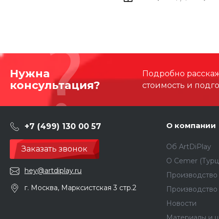
Нужна
Подробно расскаже
консультация?
стоимость и подг
О компании
+7 (499) 130 00 57
Об ArtDiPlay
Заказать звонок
О Сemer (Турц
hey@artdiplay.ru
Производство 
г. Москва, Марксистская 3 стр.2
Производство
Новости
Материалы и ц