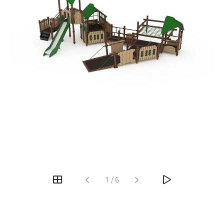
‹
›
1
/
6