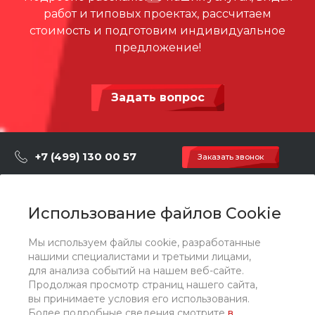
для вас и вашего города.
работ и типовых проектах, рассчитаем
662.32 КБ
.dwg
стоимость и подготовим индивидуальное
предложение!
21yjlde07ejcb2rz4l4hmjknnywaapl1
1.48 МБ
.pdf
Задать вопрос
+7 (499) 130 00 57
Заказать звонок
hey@artdiplay.ru
г. Москва, Марксистская 3 стр.2
Использование файлов Cookie
Мы используем файлы cookie, разработанные
О компании
нашими специалистами и третьими лицами,
для анализа событий на нашем веб-сайте.
Продолжая просмотр страниц нашего сайта,
Каталог
вы принимаете условия его использования.
Более подробные сведения смотрите
в