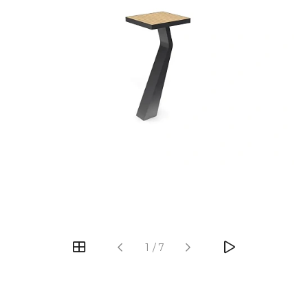
‹
›
1
/
7