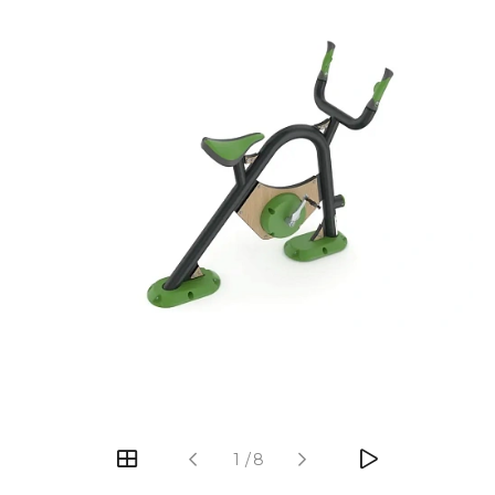
‹
›
1
/
8