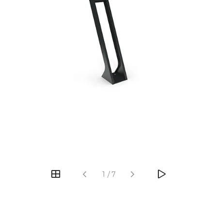
‹
›
1
/
7