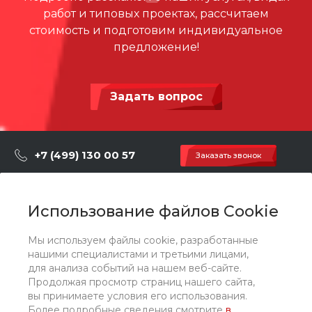
воздухе или в помещении, велопарковка с 10-летней
работ и типовых проектах, рассчитаем
184.35 КБ
.dwg
гарантией от коррозии обеспечивает ее долговечность
стоимость и подготовим индивидуальное
в течение длительного времени.
предложение!
6asv1f3f196f0exusnyzepi3syet1apn
1.25 МБ
.pdf
Задать вопрос
+7 (499) 130 00 57
Заказать звонок
hey@artdiplay.ru
г. Москва, Марксистская 3 стр.2
Использование файлов Cookie
Мы используем файлы cookie, разработанные
О компании
нашими специалистами и третьими лицами,
для анализа событий на нашем веб-сайте.
Продолжая просмотр страниц нашего сайта,
Каталог
вы принимаете условия его использования.
Более подробные сведения смотрите
в