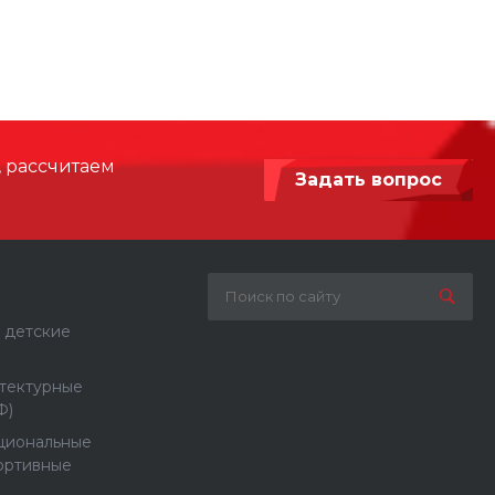
 мм
11700 х 6950
900
HPL, Армированный синтетический
, рассчитаем
канат, Сталь с порошковой покраской
Задать вопрос
Бетонирование / анкерное крепление
 детские
тектурные
Ф)
циональные
ортивные