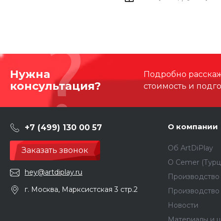
Нужна
Подробно расскаже
консультация?
стоимость и подг
О компании
+7 (499) 130 00 57
Об ArtDiPlay
Заказать звонок
О Сemer (Турц
hey@artdiplay.ru
Производство 
г. Москва, Марксистская 3 стр.2
Производство
Новости
Материалы и ц