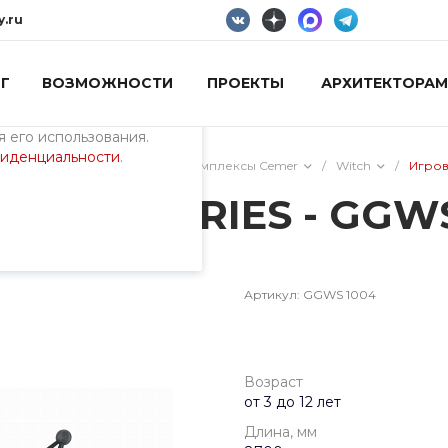
y.ru
Г
ВОЗМОЖНОСТИ
ПРОЕКТЫ
АРХИТЕКТОРАМ
пециалистами и
айте. Продолжая
 его использования.
фиденциальности
.
/
Тематические игровые комплексы Cemer
/
Witch
/
Игров
WITCH SERIES - GGW
Артикул:
GGWS 1004
Возраст
от 3 до 12 лет
Длина, мм