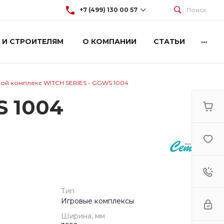
+7 (499) 130 00 57
Поиск
...
 И СТРОИТЕЛЯМ
О КОМПАНИИ
СТАТЬИ
+7 (499) 130 00 57
г. Москва, Марксистская 3
стр.2
Пн-Пт: 9:00-18:00
Cб-Вс: Выходной
ой комплекс WITCH SERIES - GGWS 1004
hey@artdiplay.ru
S 1004
Тип
Игровые комплексы
Ширина, мм