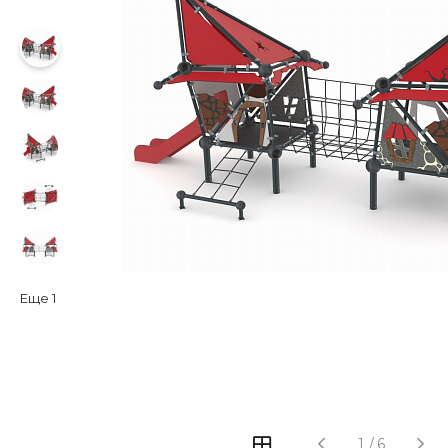
Еще
1
‹
›
1
/
6