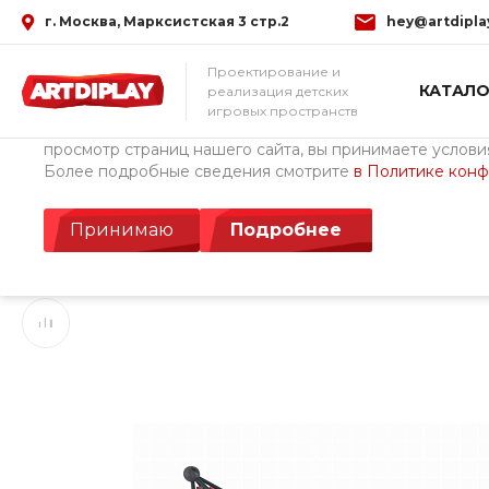
г. Москва, Марксистская 3 стр.2
hey@artdipla
Использование файлов Cookie
Проектирование и
КАТАЛО
реализация детских
Мы используем файлы cookie, разработанные нашими с
игровых пространств
третьими лицами, для анализа событий на нашем веб-с
просмотр страниц нашего сайта, вы принимаете условия
Более подробные сведения смотрите
в Политике кон
Главная
/
Каталог товаров
/
Детские площадки Cemer (Турция)
Игровой комплекс 
Принимаю
Подробнее