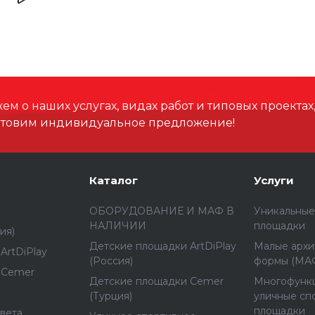
Размеры зоны падения,
Высота падения, мм
Материал
м о наших услугах, видах работ и типовых проектах
отовим индивидуальное предложение!
Способ установки
Каталог
Услуги
ОБОРУДОВАНИЕ И МАФ В
Уникальные
НАЛИЧИИ
площадки
ия)
Детские площадки ArtDiPlay
Малые архи
ArtDiPlay
(Россия)
формы (МА
 Cemer
Детские площадки Cemer
Многофунк
(Турция)
уличные сп
площадки
вета