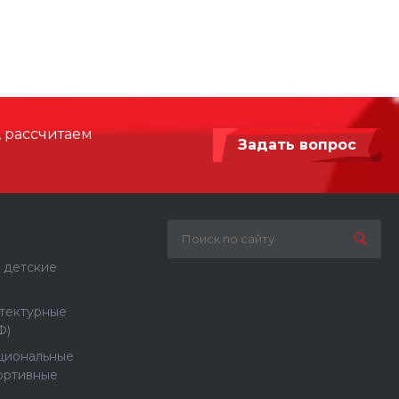
 мм
11550 х 9650
2200
HPL, Армированный синтетический
, рассчитаем
канат, Сталь с порошковой покраской
Задать вопрос
Бетонирование / анкерное крепление
 детские
тектурные
Ф)
циональные
ортивные