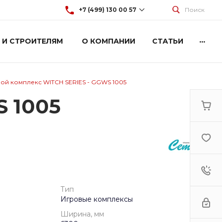
+7 (499) 130 00 57
Поиск
...
 И СТРОИТЕЛЯМ
О КОМПАНИИ
СТАТЬИ
+7 (499) 130 00 57
г. Москва, Марксистская 3
стр.2
Пн-Пт: 9:00-18:00
Cб-Вс: Выходной
ой комплекс WITCH SERIES - GGWS 1005
hey@artdiplay.ru
S 1005
Тип
Игровые комплексы
Ширина, мм