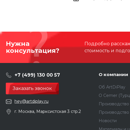
Нужна
Подробно расскаже
консультация?
стоимость и подг
О компании
+7 (499) 130 00 57
Об ArtDiPlay
Заказать звонок
О Сemer (Турц
hey@artdiplay.ru
Производство 
г. Москва, Марксистская 3 стр.2
Производство
Новости
Материалы и ц