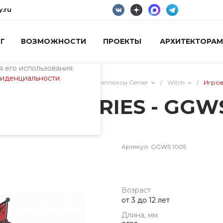
y.ru
Г
ВОЗМОЖНОСТИ
ПРОЕКТЫ
АРХИТЕКТОРАМ
пециалистами и
айте. Продолжая
 его использования.
фиденциальности
.
/
Тематические игровые комплексы Cemer
/
Witch
/
Игров
WITCH SERIES - GGW
Артикул:
GGWS 1005
Возраст
от 3 до 12 лет
Длина, мм