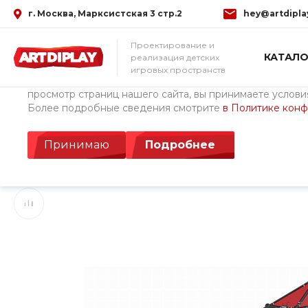
г. Москва, Марксистская 3 стр.2
hey@artdipla
Использование файлов Cookie
Проектирование и
КАТАЛО
реализация детских
Мы используем файлы cookie, разработанные нашими с
игровых пространств
третьими лицами, для анализа событий на нашем веб-с
просмотр страниц нашего сайта, вы принимаете условия
Более подробные сведения смотрите
в Политике кон
Главная
/
Каталог товаров
/
Детские площадки Cemer (Турция)
Игровой комплекс 
Принимаю
Подробнее