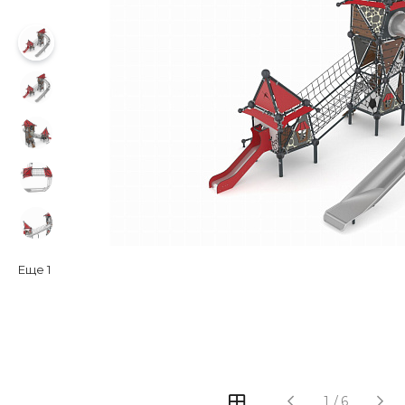
Еще
1
‹
›
1
/
6