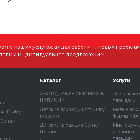
Размеры зоны падения,
Высота падения, мм
Материал
м о наших услугах, видах работ и типовых проектах
отовим индивидуальное предложение!
Способ установки
Каталог
Услуги
ОБОРУДОВАНИЕ И МАФ В
Уникальные
НАЛИЧИИ
площадки
ия)
Детские площадки ArtDiPlay
Малые архи
ArtDiPlay
(Россия)
формы (МА
 Cemer
Детские площадки Cemer
Многофунк
(Турция)
уличные сп
площадки
вета