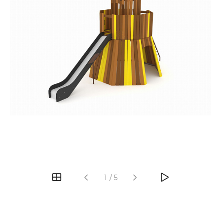
‹
›
1
/
5