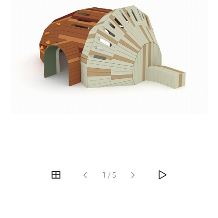
‹
›
1
/
5