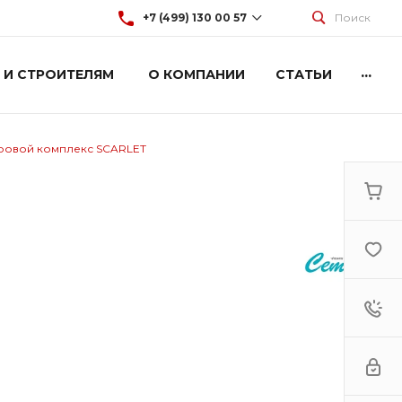
+7 (499) 130 00 57
Поиск
...
 И СТРОИТЕЛЯМ
О КОМПАНИИ
СТАТЬИ
+7 (499) 130 00 57
г. Москва, Марксистская 3
стр.2
Пн-Пт: 9:00-18:00
Cб-Вс: Выходной
ровой комплекс SCARLET
hey@artdiplay.ru