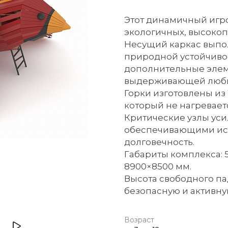
Этот динамичный игро
экологичных, высоко
Несущий каркас выпо
природной устойчивос
дополнительные элем
выдерживающей любые
Горки изготовлены из
который не нагревает
Критические узлы ус
обеспечивающими иск
долговечность.
Габариты комплекса: 
8900×8500 мм.
Высота свободного па
безопасную и активну
Возраст