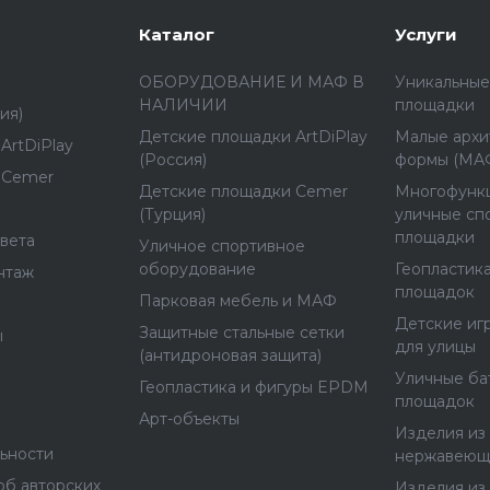
спусковые элементы 
Ширина, мм
плотности (HDPE) с у
Каталог
Услуги
накапливает тепло, и
Высота, мм
ОБОРУДОВАНИЕ И МАФ В
Уникальные
жаркую погоду. Все 
НАЛИЧИИ
площадки
канатами CmrRope™ с
ия)
Размеры зоны падения,
разработанными для м
Детские площадки ArtDiPlay
Малые архи
ArtDiPlay
(Россия)
формы (МА
обслуживания. Габари
 Cemer
8900×8500 мм, высота
Детские площадки Cemer
Многофунк
Высота падения, мм
соответствует европе
(Турция)
уличные сп
площадки
городские и школьны
вета
Уличное спортивное
Материал
физическое развитие 
оборудование
Геопластика
нтаж
площадок
Парковая мебель и МАФ
Детские иг
Защитные стальные сетки
ы
для улицы
(антидроновая защита)
Уличные ба
Геопластика и фигуры EPDM
площадок
Арт-объекты
Изделия из 
ьности
нержавеющ
об авторских
Изделия из 