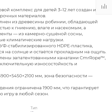
вой комплекс для детей 3–12 лет создан из
прочных материалов.
лнен из древесины робинии, обладающей
тью к гниению, влаге и насекомым, а
енты — из камерно-сушёной сосны,
 климатические нагрузки.
 УФ-стабилизированного HDPE-пластика,
ся на солнце и остаётся прохладным на ощупь.
илены запатентованными канатами CmrRope™,
лючительную износостойкость и
5900×5450×2100 мм, зона безопасности —
дения ограничена 1900 мм, что гарантирует
ю игру в любой сезон.
Тип