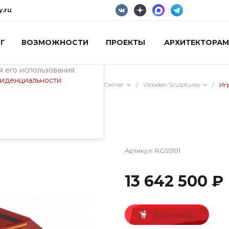
y.ru
Г
ВОЗМОЖНОСТИ
ПРОЕКТЫ
АРХИТЕКТОРАМ
пециалистами и
айте. Продолжая
 его использования.
фиденциальности
.
/
Оборудование из дерева Cemer
/
Wooden Sculptures
/
Иг
 SCARLET
Артикул:
RGSS101
13 642 500 ₽
В корзину