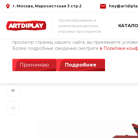
г. Москва, Марксистская 3 стр.2
hey@artdipla
Использование файлов Cookie
Проектирование и
КАТАЛО
реализация детских
Мы используем файлы cookie, разработанные нашими с
игровых пространств
третьими лицами, для анализа событий на нашем веб-с
просмотр страниц нашего сайта, вы принимаете условия
Более подробные сведения смотрите
в Политике кон
Главная
/
Каталог товаров
/
Детские площадки Cemer (Турция)
Игровой комплекс
Принимаю
Подробнее