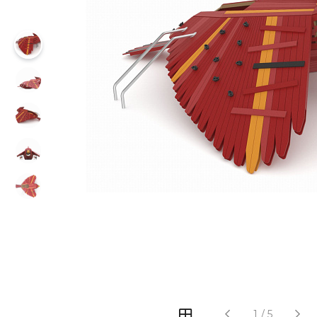
‹
›
1
/
5