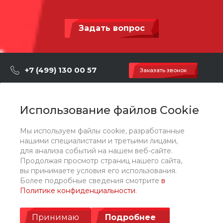
Задать вопрос
+7 (499) 130 00 57
Заказать звонок
hey@artdiplay.ru
г. Москва, Марксистская 3 стр.2
Использование файлов Cookie
Мы используем файлы cookie, разработанные
О компании
нашими специалистами и третьими лицами,
для анализа событий на нашем веб-сайте.
Продолжая просмотр страниц нашего сайта,
Каталог
вы принимаете условия его использования.
Более подробные сведения смотрите
в
Политике конфиденциальности
.
Услуги
Принимаю
Подробнее