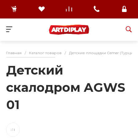
Главная
/
Каталог товаров
/
Детские площадки Cemer (Турция)
Детский
скалодром AGWS
01