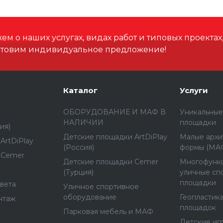
м о наших услугах, видах работ и типовых проектах
отовим индивидуальное предложение!
Каталог
Услуги
ОБОРУДОВАНИЕ И МАФ В
Уникальные
НАЛИЧИИ
площадки
ия)
Детские площадки ArtDiPlay
Малые архи
ArtDiPlay
(Россия)
формы (МА
 Cemer
Детские площадки Cemer
Многофунк
(Турция)
уличные сп
площадки
вета
Уличное спортивное
оборудование
Геопластика
нтаж
площадок
Парковая мебель и МАФ
Детские иг