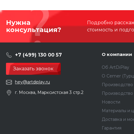
Нужна
Подробно расскаже
консультация?
стоимость и подг
О компании
+7 (499) 130 00 57
Об ArtDiPlay
Заказать звонок
О Сemer (Турц
hey@artdiplay.ru
Производство 
г. Москва, Марксистская 3 стр.2
Производство
Новости
Материалы и ц
Доставка и мо
Гарантия