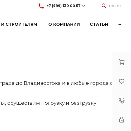
+7 (499) 130 00 57
Поиск
...
 И СТРОИТЕЛЯМ
О КОМПАНИИ
СТАТЬИ
+7 (499) 130 00 57
г. Москва, Марксистская 3
стр.2
Пн-Пт: 9:00-18:00
Cб-Вс: Выходной
hey@artdiplay.ru
рада до Владивостока и в любые города стран
, осуществим погрузку и разгрузку