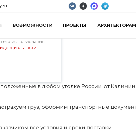
y.ru
Г
ВОЗМОЖНОСТИ
ПРОЕКТЫ
АРХИТЕКТОРАМ
пециалистами и
айте. Продолжая
 его использования.
фиденциальности
.
оложенные в любом уголке России: от Калининг
трахуем груз, оформим транспортные документы
азчиком все условия и сроки поставки.