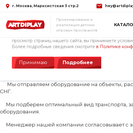
г. Москва, Марксистская 3 стр.2
hey@artdipla
Использование файлов Cookie
Проектирование и
КАТАЛО
реализация детских
Мы используем файлы cookie, разработанные нашими с
игровых пространств
третьими лицами, для анализа событий на нашем веб-с
просмотр страниц нашего сайта, вы принимаете условия
Более подробные сведения смотрите
в Политике кон
Главная
/
Условия доставки
Условия доставки
Принимаю
Подробнее
Мы отправляем оборудование на объекты, расп
СНГ.
Мы подберем оптимальный вид транспорта, зас
оборудования.
Менеджер нашей компании согласовывает с зак