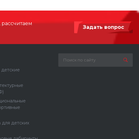
, рассчитаем
Задать вопрос
 детские
тектурные
Ф)
циональные
ортивные
 для детских
ровые лабиринты