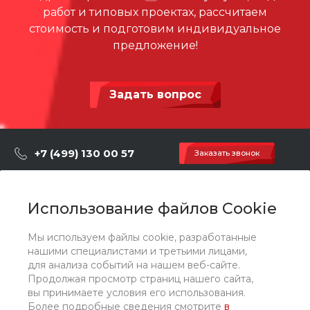
работ и типовых проектах, рассчитаем
стоимость и подготовим индивидуальное
предложение!
Задать вопрос
+7 (499) 130 00 57
Заказать звонок
hey@artdiplay.ru
г. Москва, Марксистская 3 стр.2
Использование файлов Cookie
Мы используем файлы cookie, разработанные
О компании
нашими специалистами и третьими лицами,
для анализа событий на нашем веб-сайте.
Продолжая просмотр страниц нашего сайта,
Каталог
вы принимаете условия его использования.
Более подробные сведения смотрите
в