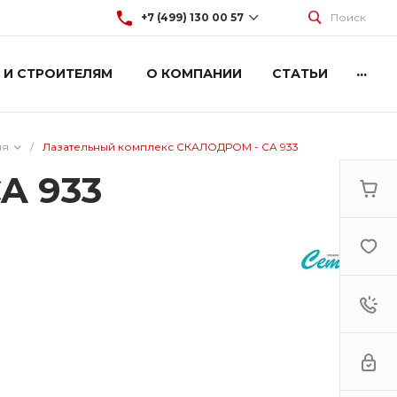
+7 (499) 130 00 57
Поиск
...
 И СТРОИТЕЛЯМ
О КОМПАНИИ
СТАТЬИ
+7 (499) 130 00 57
г. Москва, Марксистская 3
стр.2
Пн-Пт: 9:00-18:00
Cб-Вс: Выходной
ия
/
Лазательный комплекс СКАЛОДРОМ - CA 933
hey@artdiplay.ru
A 933