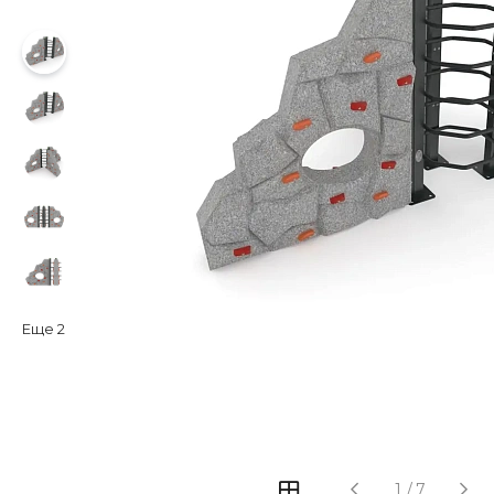
Еще
2
‹
›
1
/
7