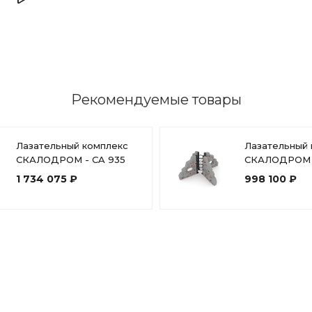
мышечные и двигатель
17802oruh1319324k2f9oke
Ширина, мм
2.05 МБ
.dwg
Высота, мм
Рекомендуемые товары
Размеры зоны падения,
Лазательный комплекс
Лазательный 
СКАЛОДРОМ - CA 935
СКАЛОДРОМ -
Высота падения, мм
1 734 075 ₽
998 100 ₽
Материал
Способ установки