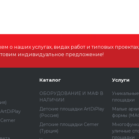
м о наших услугах, видах работ и типовых проектах
отовим индивидуальное предложение!
Каталог
Услуги
ОБОРУДОВАНИЕ И МАФ В
Уникальные
НАЛИЧИИ
площадки
ия)
Детские площадки ArtDiPlay
Малые архи
ArtDiPlay
(Россия)
формы (МА
 Cemer
Детские площадки Cemer
Многофунк
(Турция)
уличные сп
площадки
вета