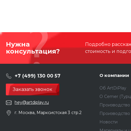
Нужна
Подробно расскаже
консультация?
стоимость и подг
О компании
+7 (499) 130 00 57
Об ArtDiPlay
Заказать звонок
О Сemer (Турц
hey@artdiplay.ru
Производство 
г. Москва, Марксистская 3 стр.2
Производство
Новости
Материалы и ц