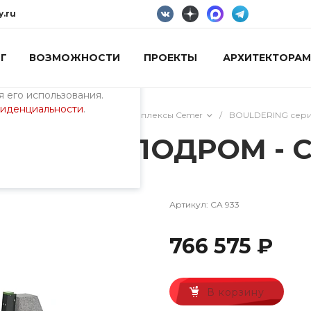
y.ru
Г
ВОЗМОЖНОСТИ
ПРОЕКТЫ
АРХИТЕКТОРАМ
пециалистами и
айте. Продолжая
 его использования.
фиденциальности
.
/
Лазательные игровые комплексы Cemer
/
BOULDERING сер
лекс СКАЛОДРОМ - C
Артикул:
CA 933
766 575 ₽
В корзину