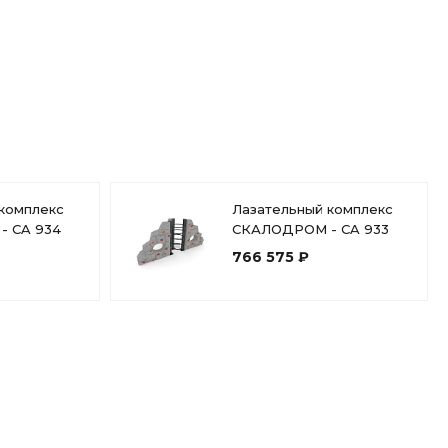
ные навыки во время лазания детей.
icoox9wh5
tse-ca-933-product-sheet
2350
2.72 МБ
.pdf
1700
 мм
7050 x 5350
комплекс
Лазательный комплекс
 CA 934
СКАЛОДРОМ - CA 933
1700
766 575 ₽
Пластик, Сталь с порошковой
покраской
Бетонирование / анкерное крепление