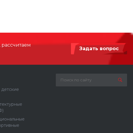
, рассчитаем
Задать вопрос
 детские
тектурные
Ф)
циональные
ортивные