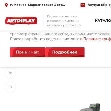
г. Москва, Марксистская 3 стр.2
hey@artdipla
Использование файлов Cookie
Проектирование и
КАТАЛО
реализация детских
Мы используем файлы cookie, разработанные нашими с
игровых пространств
третьими лицами, для анализа событий на нашем веб-с
просмотр страниц нашего сайта, вы принимаете условия
Более подробные сведения смотрите
в Политике кон
Главная
/
Каталог товаров
/
Детские площадки Cemer (Турция)
Лазательный комп
Принимаю
Подробнее