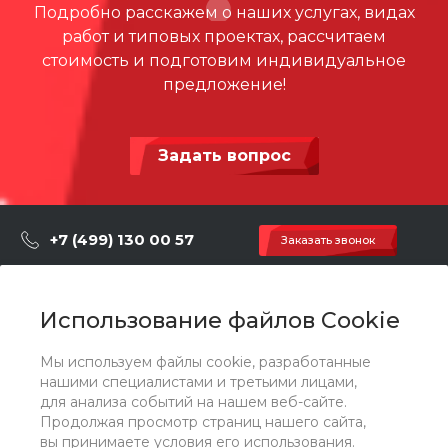
Подробно расскажем о наших услугах, видах
работ и типовых проектах, рассчитаем
стоимость и подготовим индивидуальное
предложение!
Задать вопрос
+7 (499) 130 00 57
Заказать звонок
hey@artdiplay.ru
г. Москва, Марксистская 3 стр.2
Использование файлов Cookie
Мы используем файлы cookie, разработанные
О компании
нашими специалистами и третьими лицами,
для анализа событий на нашем веб-сайте.
Продолжая просмотр страниц нашего сайта,
Каталог
вы принимаете условия его использования.