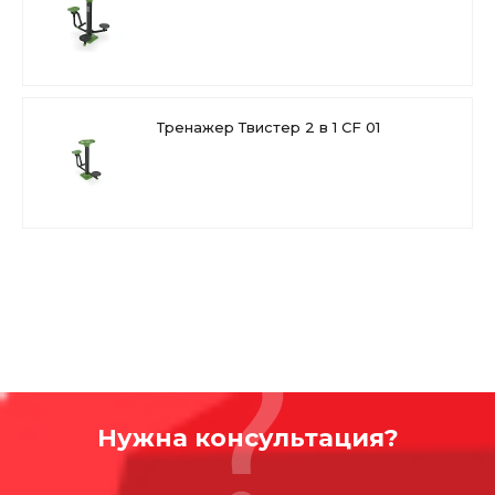
светостойкостью, подходит для применения в
экстремальных погодных условиях, устойчиво к УФ и к
коррозии. Cоответствует международным стандартам
TS EN и TUV EN. Качество тренажеров Cemer доказаны
при использовании в разных температурных условиях.
Это надежный выбор для комплектации общественных
Тренажер Твистер 2 в 1 CF 01
спортивных площадок в городе и за его пределами.
Чтобы купить уличный тренажер Твистер 3 в 1 CF
01-2 , оставьте заявку на сайте или по телефону.
Нужна консультация?