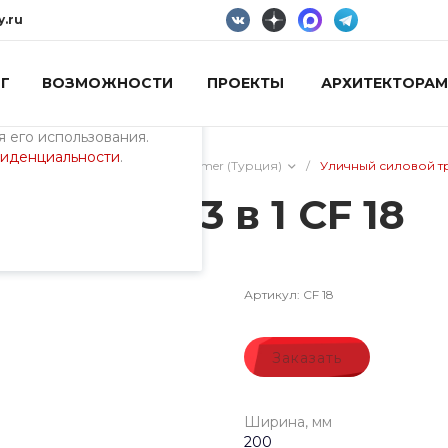
y.ru
Г
ВОЗМОЖНОСТИ
ПРОЕКТЫ
АРХИТЕКТОРАМ
пециалистами и
айте. Продолжая
 его использования.
фиденциальности
.
ие
/
Уличные тренажеры Cemer (Турция)
/
Уличный силовой тре
енажер 3 в 1 CF 18
Артикул:
CF 18
Заказать
Ширина, мм
200