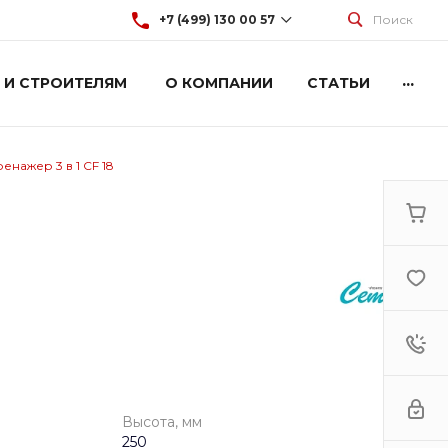
+7 (499) 130 00 57
Поиск
...
 И СТРОИТЕЛЯМ
О КОМПАНИИ
СТАТЬИ
+7 (499) 130 00 57
г. Москва, Марксистская 3
стр.2
Пн-Пт: 9:00-18:00
Cб-Вс: Выходной
нажер 3 в 1 CF 18
hey@artdiplay.ru
Высота, мм
250