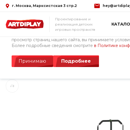
г. Москва, Марксистская 3 стр.2
hey@artdipla
Использование файлов Cookie
Проектирование и
КАТАЛО
реализация детских
Мы используем файлы cookie, разработанные нашими с
игровых пространств
третьими лицами, для анализа событий на нашем веб-с
просмотр страниц нашего сайта, вы принимаете условия
Более подробные сведения смотрите
в Политике кон
Главная
/
Каталог товаров
/
Уличное спортивное оборудован
Уличный силовой тр
Принимаю
Подробнее