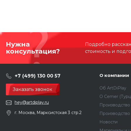
Нужна
Подробно расскаже
консультация?
стоимость и подг
О компании
+7 (499) 130 00 57
Об ArtDiPlay
Заказать звонок
О Сemer (Турц
hey@artdiplay.ru
Производство 
г. Москва, Марксистская 3 стр.2
Производство
Новости
Материалы и ц