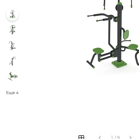
Еще
4
‹
›
1
/
9