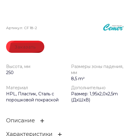
Артикул:
CF 18-2
Заказать
Высота, мм
Размеры зоны падения,
250
мм
8,5 m²
Материал
Дополнительно
HPL, Пластик, Сталь с
Размер: 1,95x2,0x2,5m
порошковой покраской
(ДхШхВ)
Описание
Характеристики
Уличный Силовой тренажер CF 18-2 серии Barok Fitness