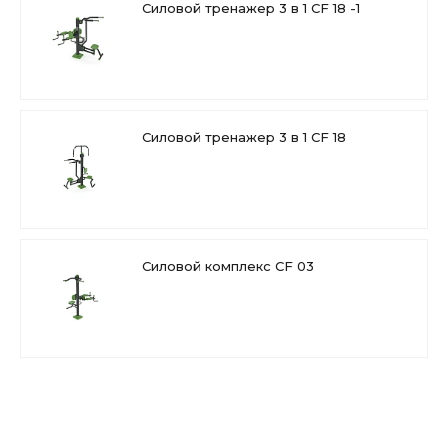
Силовой тренажер 3 в 1 CF 18 -1
Третья станция представляет собой рукоход. К
основанию подвешены рычаги с рукоятками для
хвата. Может использоваться также для
подтягиваний. Предназначен для тренировки мышц
рук.
Силовой тренажер 3 в 1 CF 18
рный комплекс прекрасно впишется в любую
спортивную площадку на улице - во дворах
многоэтажных домов, парках. Многофункциональность
силового комплекса позволяет использовать его на
ограниченной площади.
Силовой комплекс CF 03
Подходит для использования детьми ростом выше 140
см.
Назначение:
силовой / strength, разогревающая
разминка / warm-up.
Размещение:
городские и загородные
пространства, парки, дворовые территории, школы.