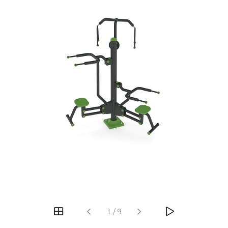
‹
›
1
/
9