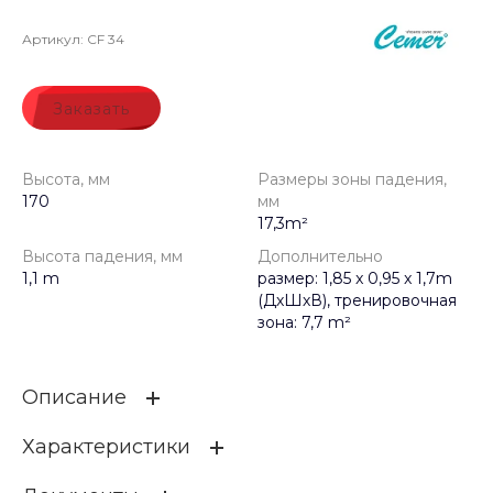
Артикул:
CF 34
Заказать
Высота, мм
Размеры зоны падения,
170
мм
17,3m²
Высота падения, мм
Дополнительно
1,1 m
размер: 1,85 x 0,95 x 1,7m
(ДхШхВ), тренировочная
зона: 7,7 m²
Описание
Характеристики
Гнутые брусья CF 34 из серии BAROK FITNESS - это
пара изогнутых перекладин, размещенных на одной
уровне для оптимальной практики воркаута.