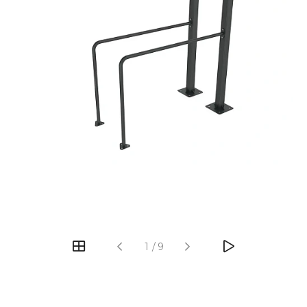
‹
›
1
/
9