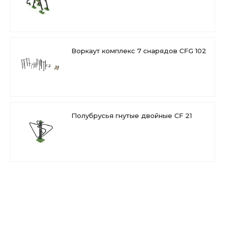
Чтобы купить параллельные брусья гнутые ACT 201
заполните заявку на сайте.
e3wgra9lr4yi965efcdgu96k81b5jnbb
Назначение:
силовой / strength, разогревающая
1.27 МБ
.docx
разминка / warm-up.
Воркаут комплекс 7 снарядов CFG 102
Размещение:
городские и загородные
пространства, парки, дворовые территории, школы.
Оборудование с высокой светостойкостью, подходит
для применения в экстремальных погодных условиях,
Полубрусья гнутые двойные CF 21
устойчиво к УФ и к коррозии.