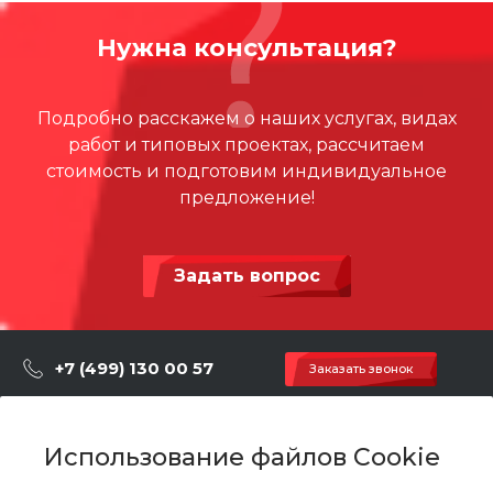
Нужна консультация?
Подробно расскажем о наших услугах, видах
работ и типовых проектах, рассчитаем
стоимость и подготовим индивидуальное
предложение!
Задать вопрос
+7 (499) 130 00 57
Заказать звонок
hey@artdiplay.ru
г. Москва, Марксистская 3 стр.2
Использование файлов Cookie