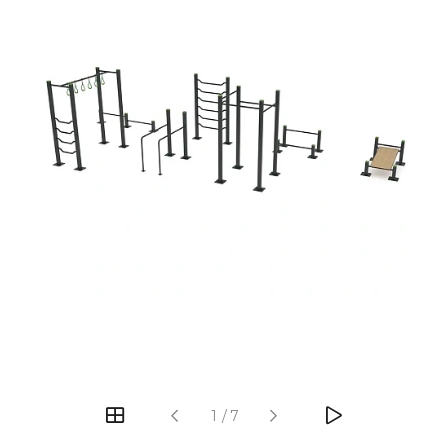
‹
›
1
/
7