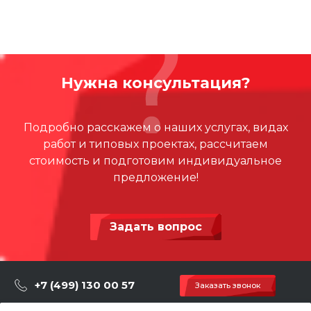
Размещение:
городские и загородные
пространства, парки, дворовые территории, школы.
Оборудование бренда Cemer с высокой
светостойкостью, подходит для применения в
Нужна консультация?
экстремальных погодных условиях, устойчиво к УФ и к
коррозии.
Подробно расскажем о наших услугах, видах
работ и типовых проектах, рассчитаем
стоимость и подготовим индивидуальное
предложение!
Задать вопрос
+7 (499) 130 00 57
Заказать звонок