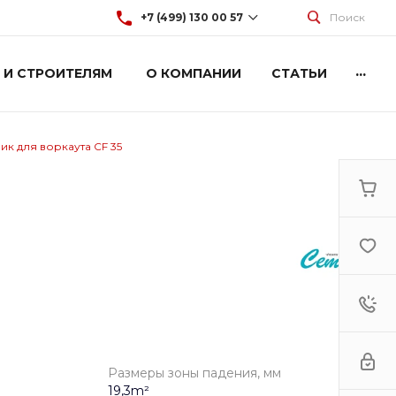
+7 (499) 130 00 57
Поиск
...
 И СТРОИТЕЛЯМ
О КОМПАНИИ
СТАТЬИ
+7 (499) 130 00 57
г. Москва, Марксистская 3
стр.2
Пн-Пт: 9:00-18:00
Cб-Вс: Выходной
ик для воркаута CF 35
hey@artdiplay.ru
Размеры зоны падения, мм
19,3m²