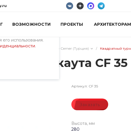
y.ru
Г
ВОЗМОЖНОСТИ
ПРОЕКТЫ
АРХИТЕКТОРАМ
пециалистами и
айте. Продолжая
 его использования.
фиденциальности
.
ие
/
Воркаут оборудование Cemer (Турция)
/
Квадратный турн
 для воркаута CF 35
Артикул:
CF 35
Заказать
Высота, мм
280