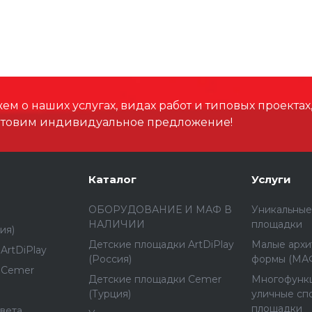
м о наших услугах, видах работ и типовых проектах
отовим индивидуальное предложение!
Каталог
Услуги
ОБОРУДОВАНИЕ И МАФ В
Уникальные
НАЛИЧИИ
площадки
ия)
Детские площадки ArtDiPlay
Малые архи
ArtDiPlay
(Россия)
формы (МА
 Cemer
Детские площадки Cemer
Многофунк
(Турция)
уличные сп
площадки
вета