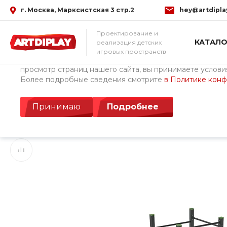
г. Москва, Марксистская 3 стр.2
hey@artdipla
Использование файлов Cookie
Проектирование и
КАТАЛО
реализация детских
Мы используем файлы cookie, разработанные нашими с
игровых пространств
третьими лицами, для анализа событий на нашем веб-с
просмотр страниц нашего сайта, вы принимаете условия
Более подробные сведения смотрите
в Политике кон
Главная
/
Каталог товаров
/
Уличное спортивное оборудован
Квадратный турник
Принимаю
Подробнее