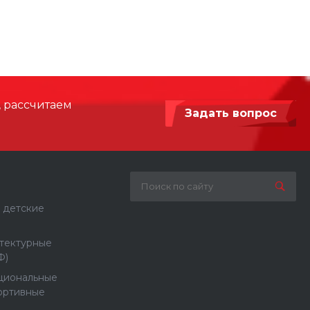
, рассчитаем
Задать вопрос
 детские
тектурные
Ф)
циональные
ортивные