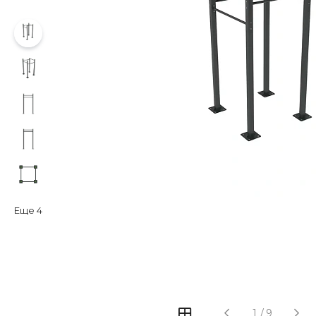
Еще
4
‹
›
1
/
9