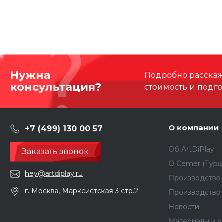
Нужна
Подробно расскаже
консультация?
стоимость и подг
О компании
+7 (499) 130 00 57
Об ArtDiPlay
Заказать звонок
О Сemer (Турц
hey@artdiplay.ru
Производство 
г. Москва, Марксистская 3 стр.2
Производство
Новости
Материалы и ц