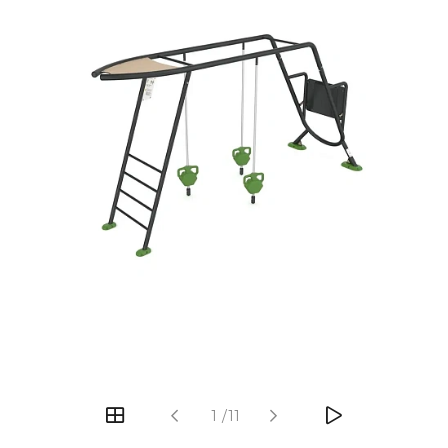
‹
›
1
/
11