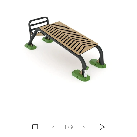
‹
›
1
/
9